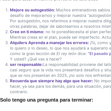
Mejore su autogestión:
Muchos entrenadores sabios d
desafío de mejorarnos y mejorar nuestra “autogestión
Por autogestión, nos referimos a mejorar nuestra dili
otras palabras, dejar de sabotearnos a nosotros mis
Cree en ti mismo:
no te ponesNecesita el plan perfec
Mientras creas en el plan, puede ser imperfecto. Actu
Alquilers Aprenda a manejar los errores:
¡Tú, como 
lo quiero o lo deseo, lo que nos ayudará a superarlo 
como la gran lección de
El rey león
dice:
“El pasado p
Y usted? ¿Qué vas a hacer?
ser responsable:
La responsabilidad proviene del lat
casi seguro que la vida nos presentará desafíos y si
que se nos presentan en 2025, ¡no solo nos enfrenta
Recuerda que siempre hay algo que hacer:
No impor
hacer, ya sea para los demás, para una situación, par
contrario.
Solo tengo una pregunta para terminar: