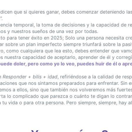
icen que si quieres ganar, debes comenzar deteniendo las
”.
gencia temporal, la toma de decisiones y la capacidad de r
mos y nuestros sueños de una vez por todas.
to para tener éxito en 2025; Solo una persona necesita cr
ar sobre un plan imperfecto siempre triunfará sobre la pasi
yo, como cualquiera que lea esto, debes entender que vamo
es nuestra capacidad de aceptarlo, aprender de él y correg
uede doler, pero como yo lo veo, puedes huir de él o apre
ín
Responder + bilis + idad
, refiriéndose a la calidad de re
tuaciones que nos sintamos preparados para enfrentar. Sin 
remos a ellos, sino que también nos volveremos más fuerte
ta lo complicado que parezca o cuánto te digan lo contrar
a tu vida o para otra persona. Pero siempre, siempre, hay 