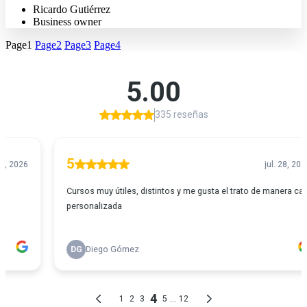
Ricardo Gutiérrez
Business owner
Page
1
Page
2
Page
3
Page
4